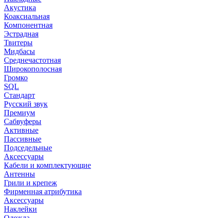
Акустика
Коаксиальная
Компонентная
Эстрадная
Твитеры
Мидбасы
Среднечастотная
Широкополосная
Громко
SQL
Стандарт
Русский звук
Премиум
Сабвуферы
Активные
Пассивные
Подседельные
Аксессуары
Кабели и комплектующие
Антенны
Грили и крепеж
Фирменная атрибутика
Аксессуары
Наклейки
Одежда