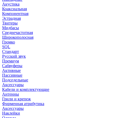
Акустика
Коаксиальная
Компонентная
Эстрадная
Твитеры
Мидбасы
Среднечастотная
Широкополосная
Громко
SQL
Стандарт
Русский звук
Премиум
Сабвуферы
Активные
Пассивные
Подседельные
Аксессуары
Кабели и комплектующие
Антенны
Грили и крепеж
Фирменная атрибутика
Аксессуары
Наклейки
Одежда