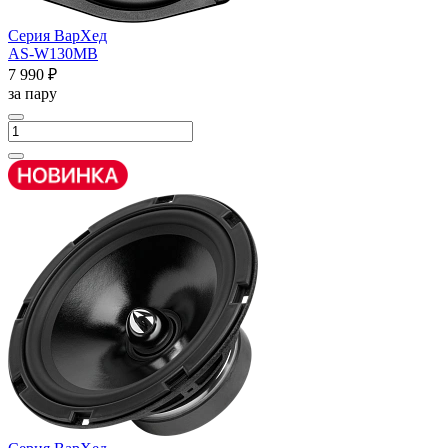
Серия ВарХед
AS-W130MB
7 990 ₽
за пару