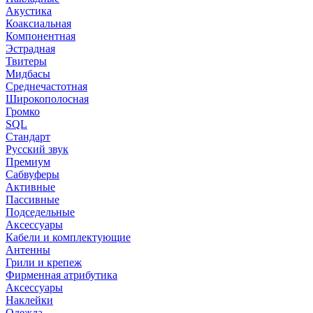
Акустика
Коаксиальная
Компонентная
Эстрадная
Твитеры
Мидбасы
Среднечастотная
Широкополосная
Громко
SQL
Стандарт
Русский звук
Премиум
Сабвуферы
Активные
Пассивные
Подседельные
Аксессуары
Кабели и комплектующие
Антенны
Грили и крепеж
Фирменная атрибутика
Аксессуары
Наклейки
Одежда