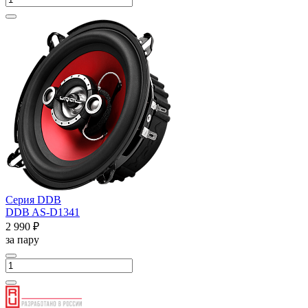
Серия DDB
DDB AS-D1341
2 990 ₽
за пару