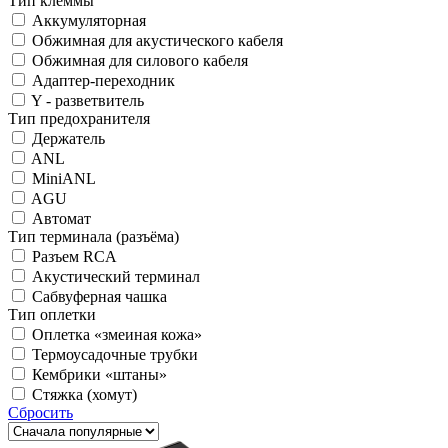
Тип клеммы
Аккумуляторная
Обжимная для акустического кабеля
Обжимная для силового кабеля
Адаптер-переходник
Y - разветвитель
Тип предохранителя
Держатель
ANL
MiniANL
AGU
Автомат
Тип терминала (разъёма)
Разъем RCA
Акустический терминал
Сабвуферная чашка
Тип оплетки
Оплетка «змеиная кожа»
Термоусадочные трубки
Кембрики «штаны»
Cтяжка (хомут)
Сбросить