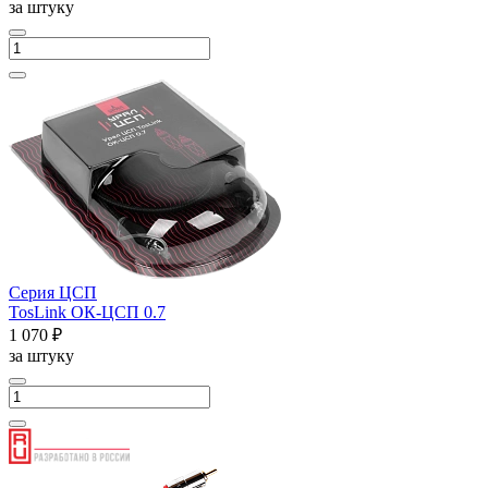
за штуку
Серия ЦСП
TosLink ОК-ЦСП 0.7
1 070 ₽
за штуку