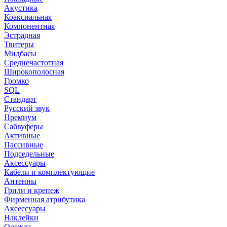
Акустика
Коаксиальная
Компонентная
Эстрадная
Твитеры
Мидбасы
Среднечастотная
Широкополосная
Громко
SQL
Стандарт
Русский звук
Премиум
Сабвуферы
Активные
Пассивные
Подседельные
Аксессуары
Кабели и комплектующие
Антенны
Грили и крепеж
Фирменная атрибутика
Аксессуары
Наклейки
Одежда