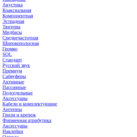
Акустика
Коаксиальная
Компонентная
Эстрадная
Твитеры
Мидбасы
Среднечастотная
Широкополосная
Громко
SQL
Стандарт
Русский звук
Премиум
Сабвуферы
Активные
Пассивные
Подседельные
Аксессуары
Кабели и комплектующие
Антенны
Грили и крепеж
Фирменная атрибутика
Аксессуары
Наклейки
Одежда