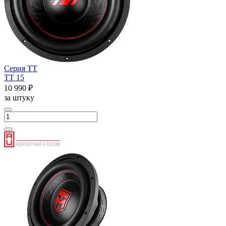
Серия ТТ
ТТ 15
10 990 ₽
за штуку