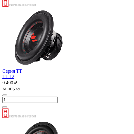
Серия ТТ
ТТ 12
9 490 ₽
за штуку