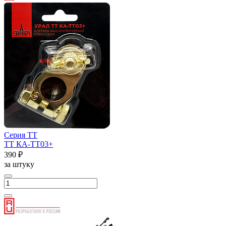
Серия ТТ
ТТ КА-ТТ03+
390 ₽
за штуку