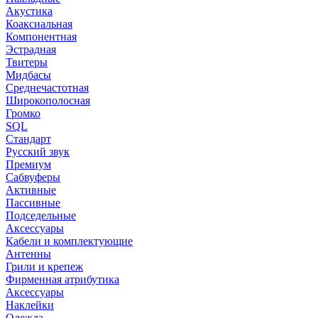
Акустика
Коаксиальная
Компонентная
Эстрадная
Твитеры
Мидбасы
Среднечастотная
Широкополосная
Громко
SQL
Стандарт
Русский звук
Премиум
Сабвуферы
Активные
Пассивные
Подседельные
Аксессуары
Кабели и комплектующие
Антенны
Грили и крепеж
Фирменная атрибутика
Аксессуары
Наклейки
Одежда