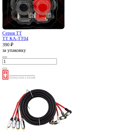
Серия ТТ
ТТ КА-ТТ04
390 ₽
за упаковку