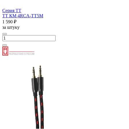
Серия ТТ
ТТ КМ 4RCA-ТТ5М
1 590 ₽
за штуку