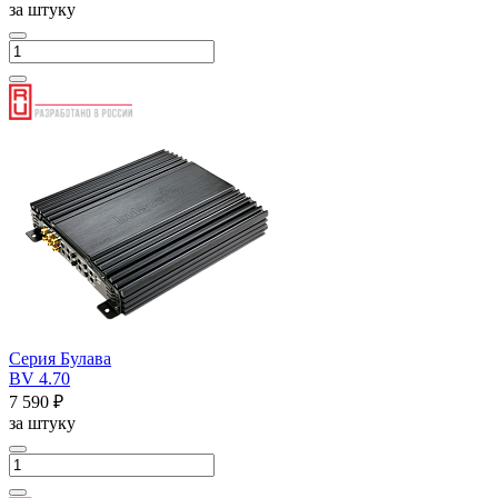
за штуку
Серия Булава
BV 4.70
7 590 ₽
за штуку