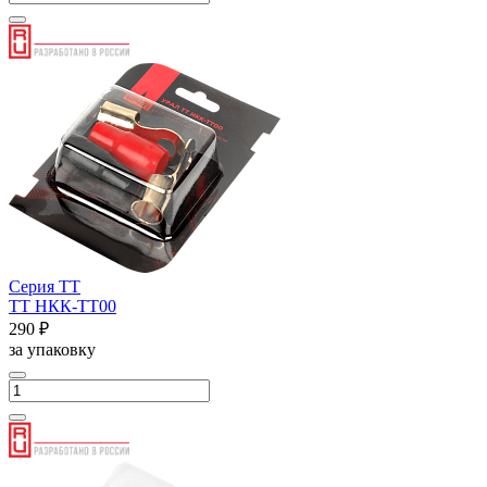
Серия ТТ
ТТ НКК-ТТ00
290 ₽
за упаковку