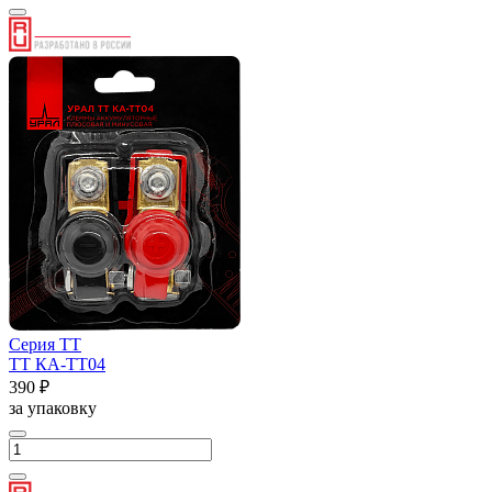
Серия ТТ
ТТ КА-ТТ04
390 ₽
за упаковку