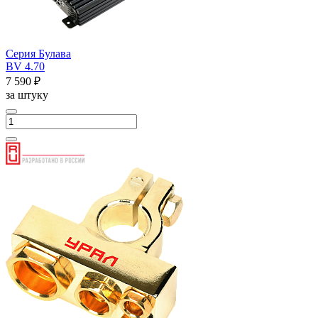
Серия Булава
BV 4.70
7 590 ₽
за штуку