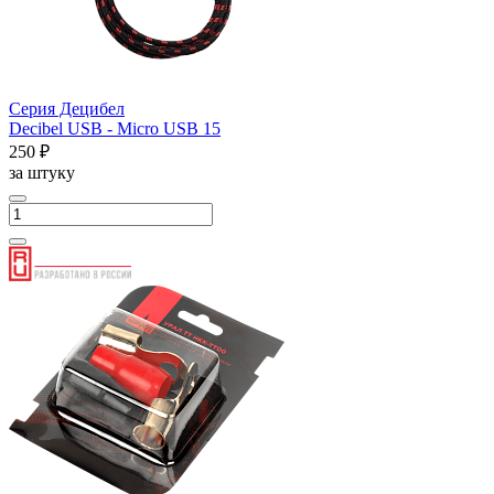
Серия Децибел
Decibel USB - Micro USB 15
250 ₽
за штуку