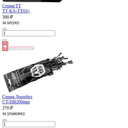
Серия ТТ
ТТ КА-ТТ03+
390 ₽
за штуку
Серия Децибел
CT-DB200mm
270 ₽
за упаковку