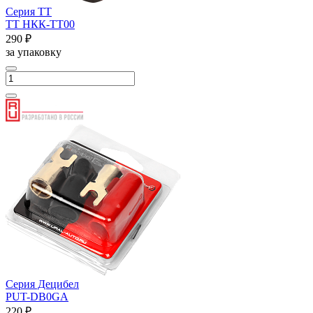
Серия ТТ
ТТ НКК-ТТ00
290 ₽
за упаковку
Серия Децибел
PUT-DB0GA
220 ₽