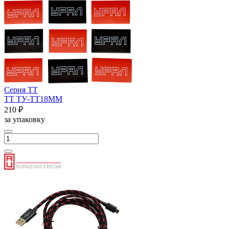
Серия ТТ
ТТ ТУ-ТТ18ММ
210 ₽
за упаковку