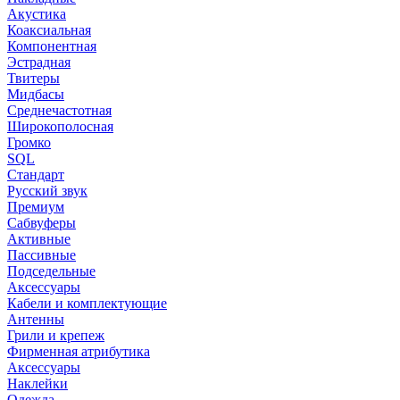
Акустика
Коаксиальная
Компонентная
Эстрадная
Твитеры
Мидбасы
Среднечастотная
Широкополосная
Громко
SQL
Стандарт
Русский звук
Премиум
Сабвуферы
Активные
Пассивные
Подседельные
Аксессуары
Кабели и комплектующие
Антенны
Грили и крепеж
Фирменная атрибутика
Аксессуары
Наклейки
Одежда