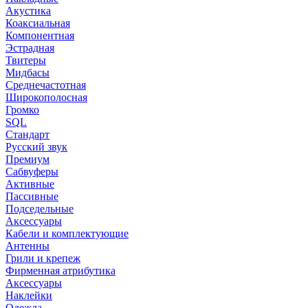
Акустика
Коаксиальная
Компонентная
Эстрадная
Твитеры
Мидбасы
Среднечастотная
Широкополосная
Громко
SQL
Стандарт
Русский звук
Премиум
Сабвуферы
Активные
Пассивные
Подседельные
Аксессуары
Кабели и комплектующие
Антенны
Грили и крепеж
Фирменная атрибутика
Аксессуары
Наклейки
Одежда