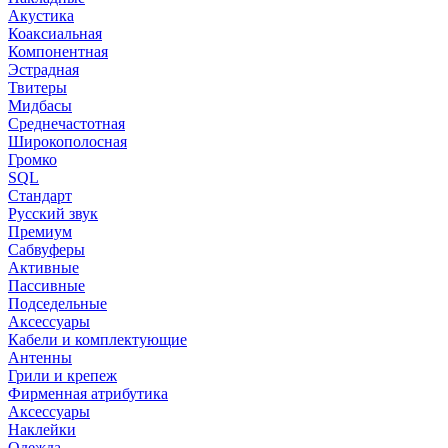
Акустика
Коаксиальная
Компонентная
Эстрадная
Твитеры
Мидбасы
Среднечастотная
Широкополосная
Громко
SQL
Стандарт
Русский звук
Премиум
Сабвуферы
Активные
Пассивные
Подседельные
Аксессуары
Кабели и комплектующие
Антенны
Грили и крепеж
Фирменная атрибутика
Аксессуары
Наклейки
Одежда