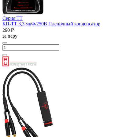
Серия ТТ
КП-ТТ 3,3 мкФ/250В Пленочный конденсатор
290 ₽
за пару