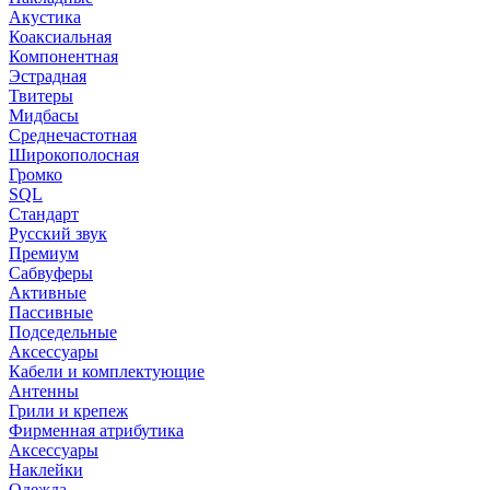
Акустика
Коаксиальная
Компонентная
Эстрадная
Твитеры
Мидбасы
Среднечастотная
Широкополосная
Громко
SQL
Стандарт
Русский звук
Премиум
Сабвуферы
Активные
Пассивные
Подседельные
Аксессуары
Кабели и комплектующие
Антенны
Грили и крепеж
Фирменная атрибутика
Аксессуары
Наклейки
Одежда