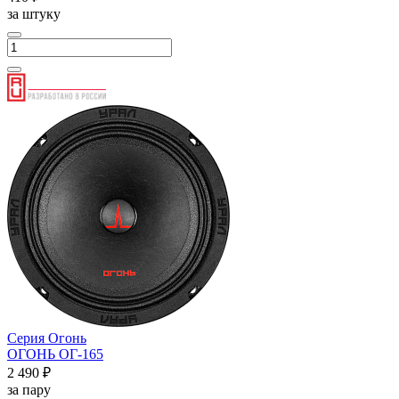
за штуку
Серия Огонь
ОГОНЬ ОГ-165
2 490 ₽
за пару