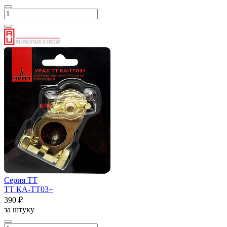
Серия ТТ
ТТ КА-ТТ03+
390 ₽
за штуку