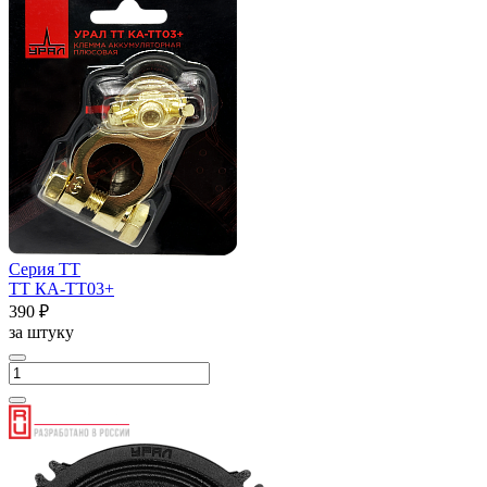
Серия ТТ
ТТ КА-ТТ03+
390 ₽
за штуку