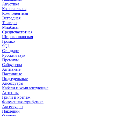
Акустика
Коаксиальная
Компонентная
Эстрадная
Твитеры
Мидбасы
Среднечастотная
Широкополосная
Громко
SQL
Стандарт
Русский звук
Премиум
Сабвуферы
Активные
Пассивные
Подседельные
Аксессуары
Кабели и комплектующие
Антенны
Грили и крепеж
Фирменная атрибутика
Аксессуары
Наклейки
Одежда