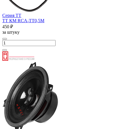
Серия ТТ
ТТ КМ RCA-ТТ0,5М
450 ₽
за штуку