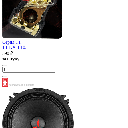
Серия ТТ
ТТ КА-ТТ03+
390 ₽
за штуку