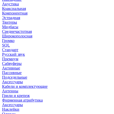
Акустика
Коаксиальная
Компонентная
Эстрадная
Твитеры
Мидбасы
Среднечастотная
Широкополосная
Громко
SQL
Стандарт
Русский звук
Премиум
Сабвуферы
Активные
Пассивные
Подседельные
Аксессуары
Кабели и комплектующие
Антенны
Грили и крепеж
Фирменная атрибутика
Аксессуары
Наклейки
Одежда