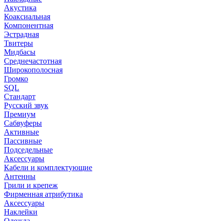
Акустика
Коаксиальная
Компонентная
Эстрадная
Твитеры
Мидбасы
Среднечастотная
Широкополосная
Громко
SQL
Стандарт
Русский звук
Премиум
Сабвуферы
Активные
Пассивные
Подседельные
Аксессуары
Кабели и комплектующие
Антенны
Грили и крепеж
Фирменная атрибутика
Аксессуары
Наклейки
Одежда