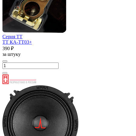
Серия ТТ
ТТ КА-ТТ03+
390 ₽
за штуку