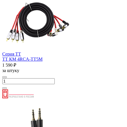
Серия ТТ
ТТ КМ 4RCA-ТТ5М
1 590 ₽
за штуку