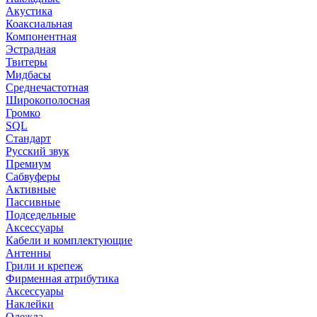
Акустика
Коаксиальная
Компонентная
Эстрадная
Твитеры
Мидбасы
Среднечастотная
Широкополосная
Громко
SQL
Стандарт
Русский звук
Премиум
Сабвуферы
Активные
Пассивные
Подседельные
Аксессуары
Кабели и комплектующие
Антенны
Грили и крепеж
Фирменная атрибутика
Аксессуары
Наклейки
Одежда