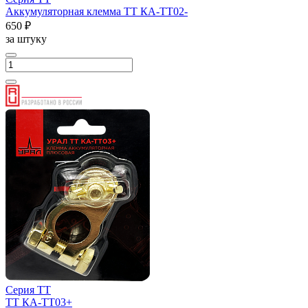
Аккумуляторная клемма ТТ КА-ТТ02-
650 ₽
за штуку
Серия ТТ
ТТ КА-ТТ03+