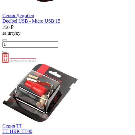
Серия Децибел
Decibel USB - Micro USB 15
250 ₽
за штуку
Серия ТТ
ТТ НКК-ТТ00