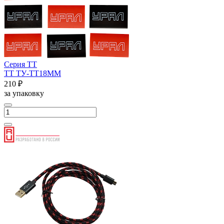
Серия ТТ
ТТ ТУ-ТТ18ММ
210 ₽
за упаковку