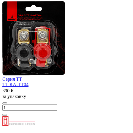
Серия ТТ
ТТ КА-ТТ04
390 ₽
за упаковку