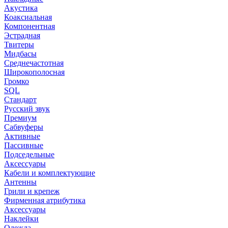
Акустика
Коаксиальная
Компонентная
Эстрадная
Твитеры
Мидбасы
Среднечастотная
Широкополосная
Громко
SQL
Стандарт
Русский звук
Премиум
Сабвуферы
Активные
Пассивные
Подседельные
Аксессуары
Кабели и комплектующие
Антенны
Грили и крепеж
Фирменная атрибутика
Аксессуары
Наклейки
Одежда