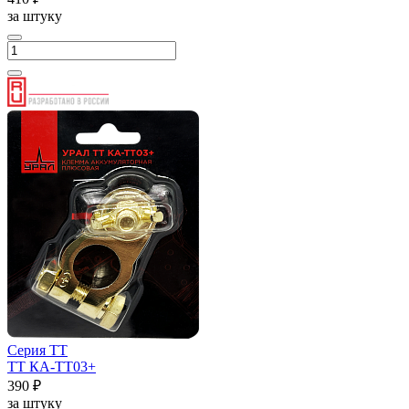
за штуку
Серия ТТ
ТТ КА-ТТ03+
390 ₽
за штуку