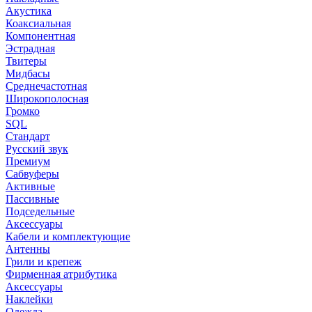
Акустика
Коаксиальная
Компонентная
Эстрадная
Твитеры
Мидбасы
Среднечастотная
Широкополосная
Громко
SQL
Стандарт
Русский звук
Премиум
Сабвуферы
Активные
Пассивные
Подседельные
Аксессуары
Кабели и комплектующие
Антенны
Грили и крепеж
Фирменная атрибутика
Аксессуары
Наклейки
Одежда