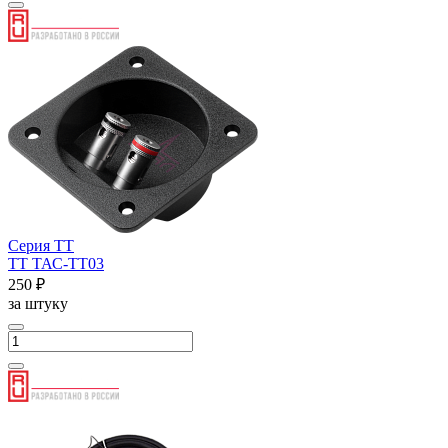
Серия ТТ
ТТ ТАС-ТТ03
250 ₽
за штуку