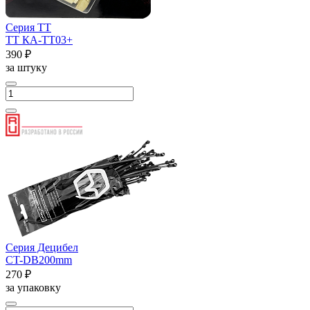
Серия ТТ
ТТ КА-ТТ03+
390 ₽
за штуку
Серия Децибел
CT-DB200mm
270 ₽
за упаковку