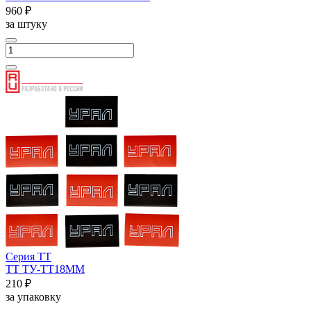
960 ₽
за штуку
Серия ТТ
ТТ ТУ-ТТ18ММ
210 ₽
за упаковку