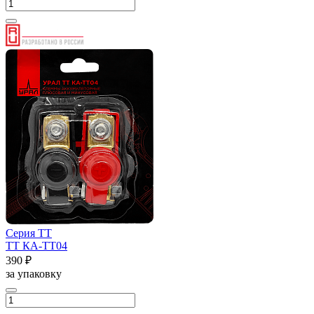
Серия ТТ
ТТ КА-ТТ04
390 ₽
за упаковку