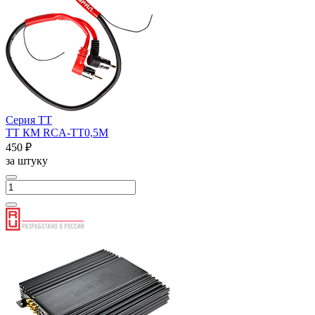
Серия ТТ
ТТ КМ RCA-ТТ0,5М
450 ₽
за штуку