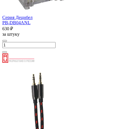
Серия Децибел
PB-DB04ANL
630 ₽
за штуку