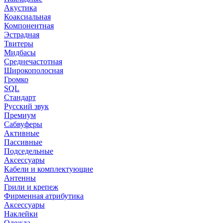
Акустика
Коаксиальная
Компонентная
Эстрадная
Твитеры
Мидбасы
Среднечастотная
Широкополосная
Громко
SQL
Стандарт
Русский звук
Премиум
Сабвуферы
Активные
Пассивные
Подседельные
Аксессуары
Кабели и комплектующие
Антенны
Грили и крепеж
Фирменная атрибутика
Аксессуары
Наклейки
Одежда