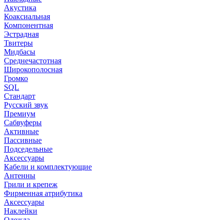
Акустика
Коаксиальная
Компонентная
Эстрадная
Твитеры
Мидбасы
Среднечастотная
Широкополосная
Громко
SQL
Стандарт
Русский звук
Премиум
Сабвуферы
Активные
Пассивные
Подседельные
Аксессуары
Кабели и комплектующие
Антенны
Грили и крепеж
Фирменная атрибутика
Аксессуары
Наклейки
Одежда