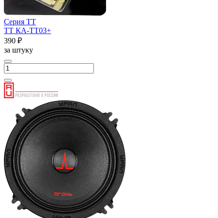
Серия ТТ
ТТ КА-ТТ03+
390 ₽
за штуку