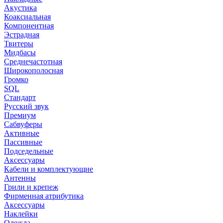
Акустика
Коаксиальная
Компонентная
Эстрадная
Твитеры
Мидбасы
Среднечастотная
Широкополосная
Громко
SQL
Стандарт
Русский звук
Премиум
Сабвуферы
Активные
Пассивные
Подседельные
Аксессуары
Кабели и комплектующие
Антенны
Грили и крепеж
Фирменная атрибутика
Аксессуары
Наклейки
Одежда