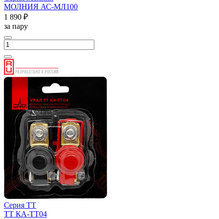
МОЛНИЯ АС-МЛ100
1 890 ₽
за пару
Серия ТТ
ТТ КА-ТТ04