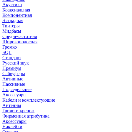
Акустика
Коаксиальная
Компонентная
Эстрадная
Твитеры
Мидбасы
Среднечастотная
Широкополосная
Громко
SQL
Стандарт
Русский звук
Премиум
Сабвуферы
Активные
Пассивные
Подседельные
Аксессуары
Кабели и комплектующие
Антенны
Грили и крепеж
Фирменная атрибутика
Аксессуары
Наклейки
Одежда