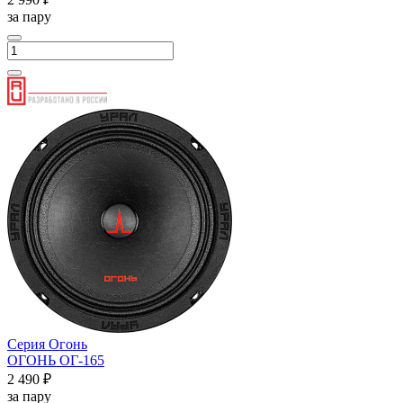
за пару
Серия Огонь
ОГОНЬ ОГ-165
2 490 ₽
за пару