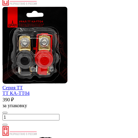
Серия ТТ
ТТ КА-ТТ04
390 ₽
за упаковку