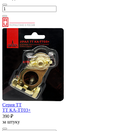
Серия ТТ
ТТ КА-ТТ03+
390 ₽
за штуку