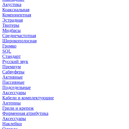
Акустика
Коаксиальная
Компонентная
Эстрадная
Твитеры
Мидбасы
Среднечастотная
Широкополосная
Громко
SQL
Стандарт
Русский звук
Премиум
Сабвуферы
Активные
Пассивные
Подседельные
Аксессуары
Кабели и комплектующие
Антенны
Грили и крепеж
Фирменная атрибутика
Аксессуары
Наклейки
Одежда