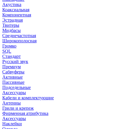
Акустика
Коаксиальная
Компонентная
Эстрадная
Твитеры
Мидбасы
Среднечастотная
Широкополосная
Громко
SQL
Стандарт
Русский звук
Премиум
Сабвуферы
Активные
Пассивные
Подседельные
Аксессуары
Кабели и комплектующие
Антенны
Грили и крепеж
Фирменная атрибутика
Аксессуары
Наклейки
Одежда