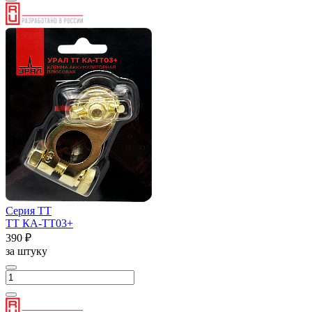
Серия ТТ
ТТ КА-ТТ03+
390 ₽
за штуку