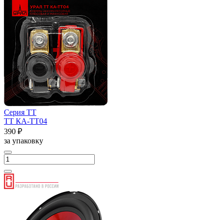
Серия ТТ
ТТ КА-ТТ04
390 ₽
за упаковку