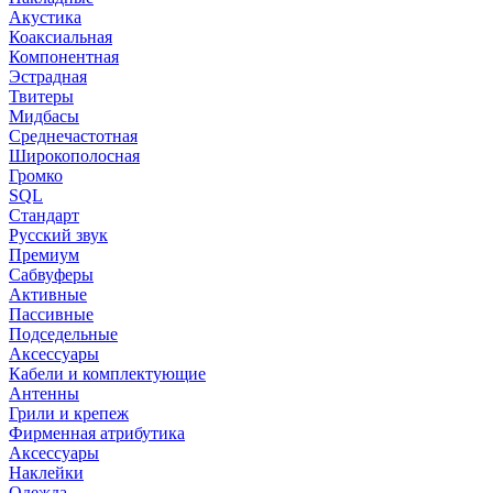
Акустика
Коаксиальная
Компонентная
Эстрадная
Твитеры
Мидбасы
Среднечастотная
Широкополосная
Громко
SQL
Стандарт
Русский звук
Премиум
Сабвуферы
Активные
Пассивные
Подседельные
Аксессуары
Кабели и комплектующие
Антенны
Грили и крепеж
Фирменная атрибутика
Аксессуары
Наклейки
Одежда