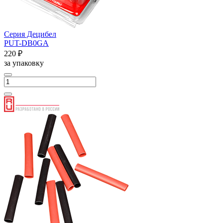
Серия Децибел
PUT-DB0GA
220 ₽
за упаковку