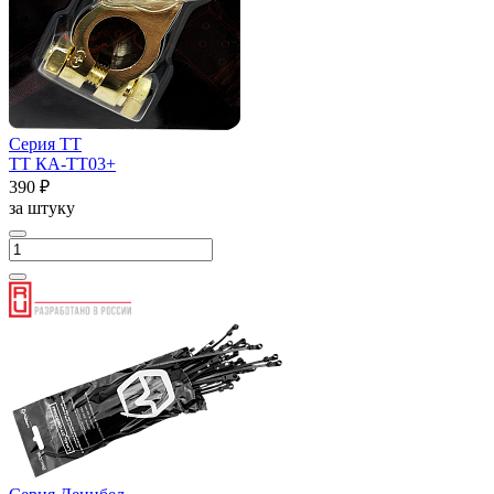
Серия ТТ
ТТ КА-ТТ03+
390 ₽
за штуку