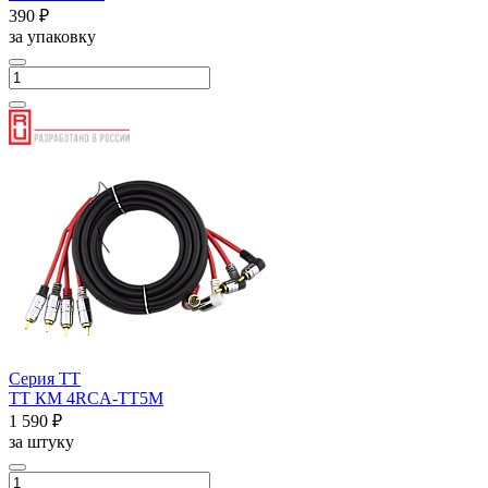
390 ₽
за упаковку
Серия ТТ
ТТ КМ 4RCA-ТТ5М
1 590 ₽
за штуку