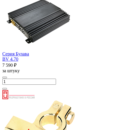
Серия Булава
BV 4.70
7 590 ₽
за штуку