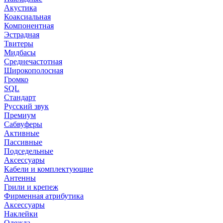
Акустика
Коаксиальная
Компонентная
Эстрадная
Твитеры
Мидбасы
Среднечастотная
Широкополосная
Громко
SQL
Стандарт
Русский звук
Премиум
Сабвуферы
Активные
Пассивные
Подседельные
Аксессуары
Кабели и комплектующие
Антенны
Грили и крепеж
Фирменная атрибутика
Аксессуары
Наклейки
Одежда