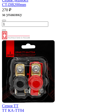
Серия Децибел
CT-DB200mm
270 ₽
за упаковку
Серия ТТ
ТТ КА-ТТ04