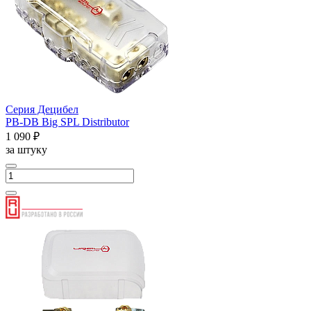
Серия Децибел
PB-DB Big SPL Distributor
1 090 ₽
за штуку