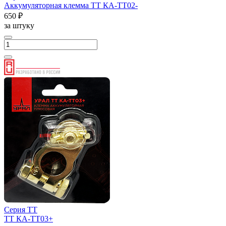
Аккумуляторная клемма ТТ КА-ТТ02-
650 ₽
за штуку
Серия ТТ
ТТ КА-ТТ03+