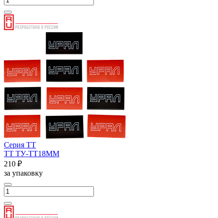
Серия ТТ
ТТ ТУ-ТТ18ММ
210 ₽
за упаковку