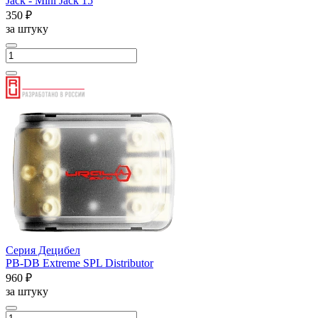
Jack - Mini Jack 15
350 ₽
за штуку
Серия Децибел
PB-DB Extreme SPL Distributor
960 ₽
за штуку