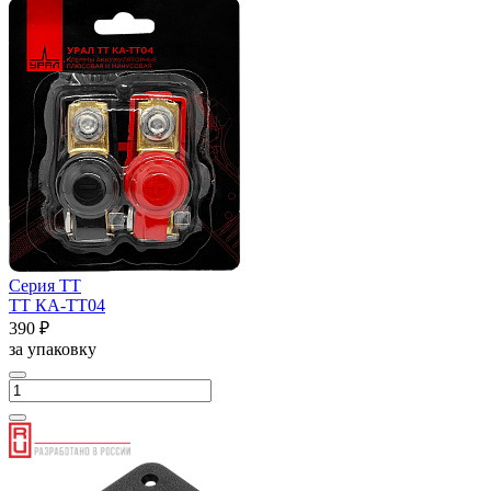
Серия ТТ
ТТ КА-ТТ04
390 ₽
за упаковку