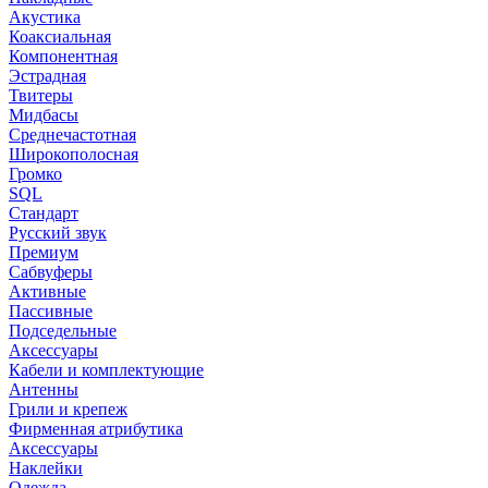
Акустика
Коаксиальная
Компонентная
Эстрадная
Твитеры
Мидбасы
Среднечастотная
Широкополосная
Громко
SQL
Стандарт
Русский звук
Премиум
Сабвуферы
Активные
Пассивные
Подседельные
Аксессуары
Кабели и комплектующие
Антенны
Грили и крепеж
Фирменная атрибутика
Аксессуары
Наклейки
Одежда