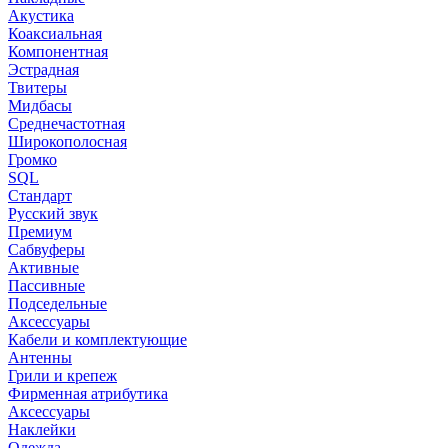
Акустика
Коаксиальная
Компонентная
Эстрадная
Твитеры
Мидбасы
Среднечастотная
Широкополосная
Громко
SQL
Стандарт
Русский звук
Премиум
Сабвуферы
Активные
Пассивные
Подседельные
Аксессуары
Кабели и комплектующие
Антенны
Грили и крепеж
Фирменная атрибутика
Аксессуары
Наклейки
Одежда