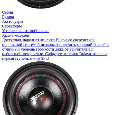
Серия
Булава
Аксессуары
Сабвуферы
Усилители автомобильные
Архив моделей
Доступная, народная линейка Bulava со сверхлегкой
подвижной системой позволяет получить хороший “панч” и
отличный уровень громкости даже от усилителей с
небольшой мощностью. Сабвуфер линейки Bulava это ваша
первая ступень в мир SPL!