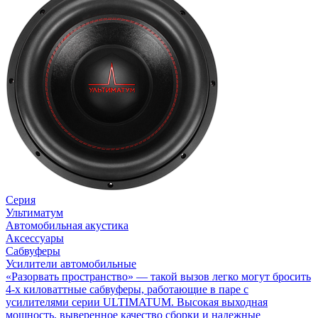
Серия
Ультиматум
Автомобильная акустика
Аксессуары
Сабвуферы
Усилители автомобильные
«Разорвать пространство» — такой вызов легко могут бросить
4-х киловаттные сабвуферы, работающие в паре с
усилителями серии ULTIMATUM. Высокая выходная
мощность, выверенное качество сборки и надежныe