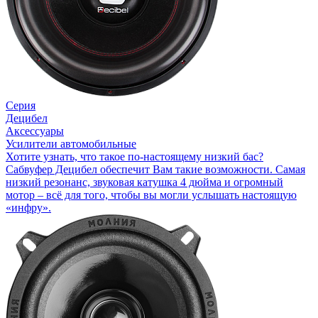
Серия
Децибел
Аксессуары
Усилители автомобильные
Хотите узнать, что такое по-настоящему низкий бас?
Сабвуфер Децибел обеспечит Вам такие возможности. Самая
низкий резонанс, звуковая катушка 4 дюйма и огромный
мотор – всё для того, чтобы вы могли услышать настоящую
«инфру».