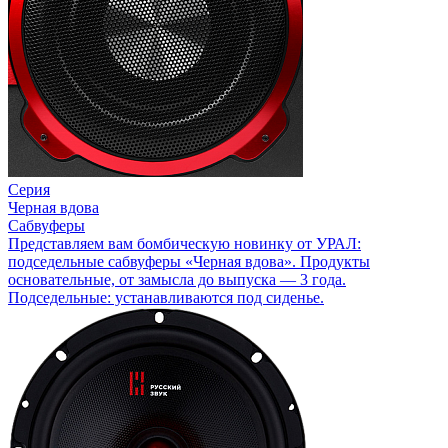
Серия
Черная вдова
Сабвуферы
Представляем вам бомбическую новинку от УРАЛ:
подседельные сабвуферы «Черная вдова». Продукты
основательные, от замысла до выпуска — 3 года.
Подседельные: устанавливаются под сиденье.