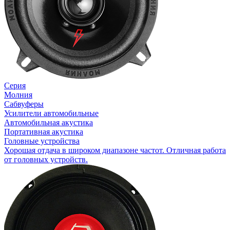
Серия
Молния
Сабвуферы
Усилители автомобильные
Автомобильная акустика
Портативная акустика
Головные устройства
Хорошая отдача в широком диапазоне частот. Отличная работа
от головных устройств.