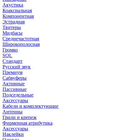
Акустика
Коаксиальная
Компонентная
Эстрадная
Твитеры
Мидбасы
Среднечастотная
Широкополосная
Громко
SQL
Стандарт
Русский звук
Премиум
Сабвуферы
Активные
Пассивные
Подседельные
Аксессуары
Кабели и комплектующие
Антенны
Грили и крепеж
Фирменная атрибутика
Аксессуары
Наклейки
Одежда