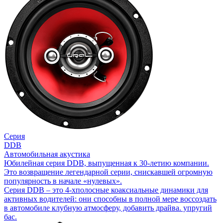
Серия
DDB
Автомобильная акустика
Юбилейная серия DDB, выпущенная к 30-летию компании.
Это возвращение легендарной серии, снискавшей огромную
популярность в начале «нулевых».
Серия DDB – это 4-хполосные коаксиальные динамики для
активных водителей: они способны в полной мере воссоздать
в автомобиле клубную атмосферу, добавить драйва. упругий
бас.