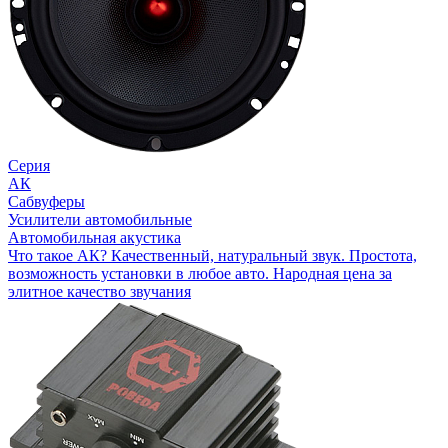
Серия
АК
Сабвуферы
Усилители автомобильные
Автомобильная акустика
Что такое АК? Качественный, натуральный звук. Простота,
возможность установки в любое авто. Народная цена за
элитное качество звучания