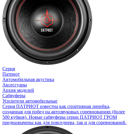
Серия
Патриот
Автомобильная акустика
Аксессуары
Архив моделей
Сабвуферы
Усилители автомобильные
Cерия ПАТРИОТ известна как спортивная линейка,
созданная для побед на автозвуковых соревнованиях (более
500 кубков). Новые сабвуферы серии ПАТРИОТ ГРОМ
предназначены как для повседнева, так и для соревнований.