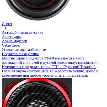
Серия
ТТ
Автомобильная акустика
Аксессуары
Архив моделей
Сабвуферы
Усилители автомобильные
Портативная акустика
Многие серии продуктов УРАЛ назваются в честь
достижений советской и русской эпохи индустриализации.
Именно так и родилась серия “ТТ” - “Тульский Токарев”.
Главная задача компонентов ТТ – работать мощно, долго и
качественно при любом уровне опыта пользователя.