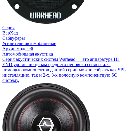
Серия
ВарХед
Сабвуферы
Усилители автомобильные
Архив моделей
Автомобильная акустика
Серия акустических систем Warhead — это аппаратура HI-
END уровня по ценам среднего ценового сегмента. С
помощью компонентов данной серии можно собрать как SPL
инсталляцию, так и 2-х, 3-х полосную компонентную SQ
систему.