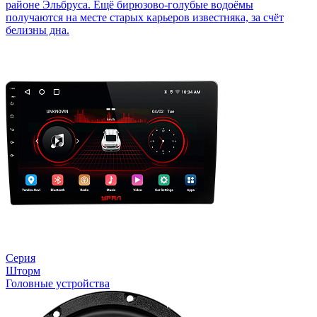
районе Эльбруса. Ещё бирюзово-голубые водоёмы
получаются на месте старых карьеров известняка, за счёт
белизны дна.
Серия
Шторм
Головные устройства