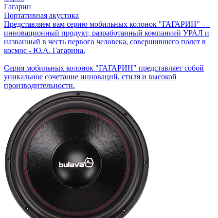
Гагарин
Портативная акустика
Представляем вам серию мобильных колонок "ГАГАРИН" —
инновационный продукт, разработанный компанией УРАЛ и
названный в честь первого человека, совершившего полет в
космос - Ю.А. Гагарина.
Серия мобильных колонок "ГАГАРИН" представляет собой
уникальное сочетание инноваций, стиля и высокой
производительности.