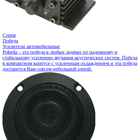
Серия
Победа
Усилители автомобильные
Pobeda – это победа в любых задачах по надежному и
стабильному усилению звучания акустических систем. Победа
в компактном корпусе с усиленным охлаждением и эта победа
достанется Вам совсем небольшой ценой.