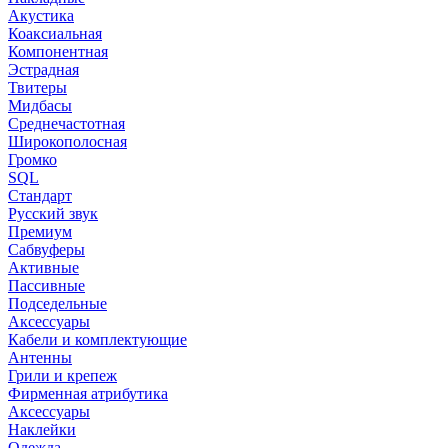
Акустика
Коаксиальная
Компонентная
Эстрадная
Твитеры
Мидбасы
Среднечастотная
Широкополосная
Громко
SQL
Стандарт
Русский звук
Премиум
Сабвуферы
Активные
Пассивные
Подседельные
Аксессуары
Кабели и комплектующие
Антенны
Грили и крепеж
Фирменная атрибутика
Аксессуары
Наклейки
Одежда