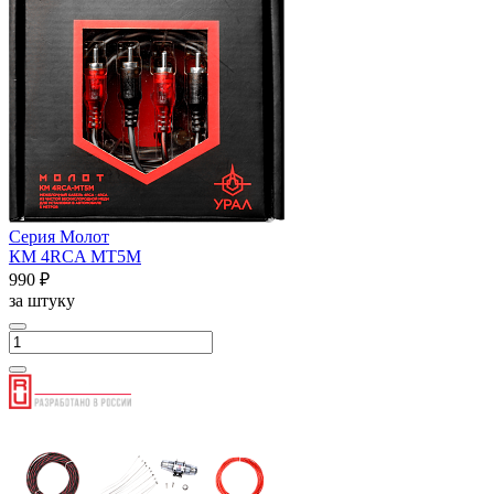
Серия Молот
КМ 4RCA МТ5М
990 ₽
за штуку