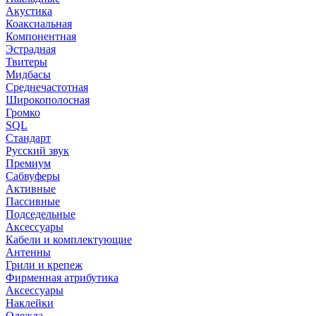
Акустика
Коаксиальная
Компонентная
Эстрадная
Твитеры
Мидбасы
Среднечастотная
Широкополосная
Громко
SQL
Стандарт
Русский звук
Премиум
Сабвуферы
Активные
Пассивные
Подседельные
Аксессуары
Кабели и комплектующие
Антенны
Грили и крепеж
Фирменная атрибутика
Аксессуары
Наклейки
Одежда