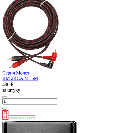
Серия Молот
КМ 2RCA МТ5М
490 ₽
за штуку