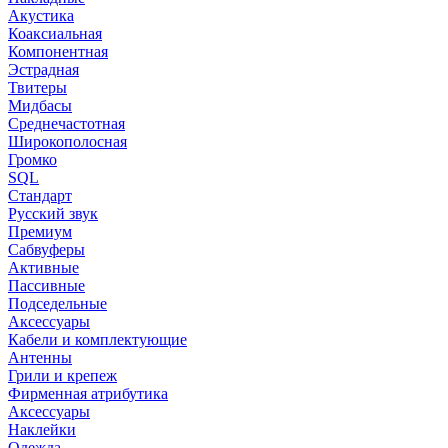
Акустика
Коаксиальная
Компонентная
Эстрадная
Твитеры
Мидбасы
Среднечастотная
Широкополосная
Громко
SQL
Стандарт
Русский звук
Премиум
Сабвуферы
Активные
Пассивные
Подседельные
Аксессуары
Кабели и комплектующие
Антенны
Грили и крепеж
Фирменная атрибутика
Аксессуары
Наклейки
Одежда