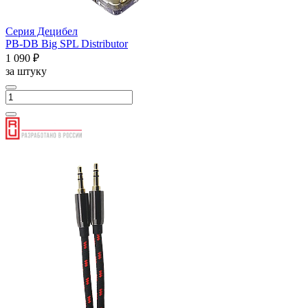
Серия Децибел
PB-DB Big SPL Distributor
1 090 ₽
за штуку