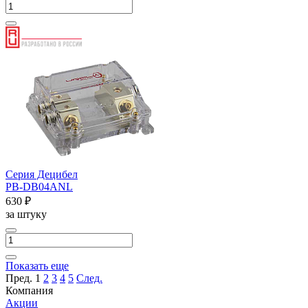
Серия Децибел
PB-DB04ANL
630 ₽
за штуку
Показать еще
Пред.
1
2
3
4
5
След.
Компания
Акции