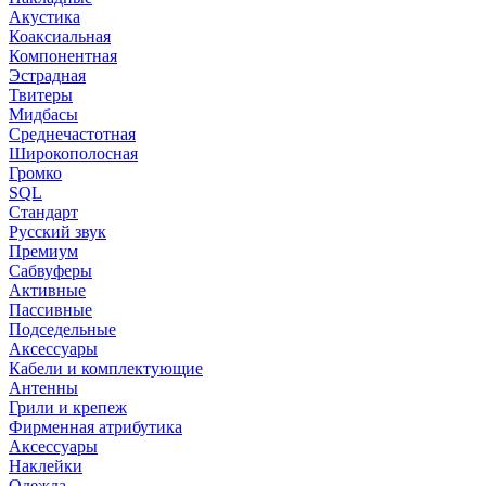
Акустика
Коаксиальная
Компонентная
Эстрадная
Твитеры
Мидбасы
Среднечастотная
Широкополосная
Громко
SQL
Стандарт
Русский звук
Премиум
Сабвуферы
Активные
Пассивные
Подседельные
Аксессуары
Кабели и комплектующие
Антенны
Грили и крепеж
Фирменная атрибутика
Аксессуары
Наклейки
Одежда