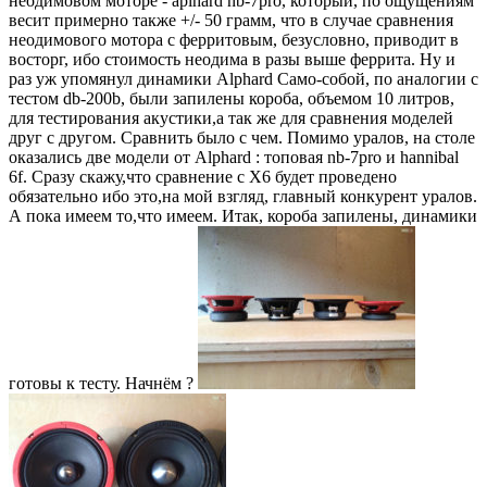
неодимовом моторе - aplhard nb-7pro, который, по ощущениям
весит примерно также +/- 50 грамм, что в случае сравнения
неодимового мотора с ферритовым, безусловно, приводит в
восторг, ибо стоимость неодима в разы выше феррита. Ну и
раз уж упомянул динамики Alphard Само-собой, по аналогии с
тестом db-200b, были запилены короба, объемом 10 литров,
для тестирования акустики,а так же для сравнения моделей
друг с другом. Сравнить было с чем. Помимо уралов, на столе
оказались две модели от Alphard : топовая nb-7pro и hannibal
6f. Сразу скажу,что сравнение с Х6 будет проведено
обязательно ибо это,на мой взгляд, главный конкурент уралов.
А пока имеем то,что имеем. Итак, короба запилены, динамики
готовы к тесту. Начнём ?