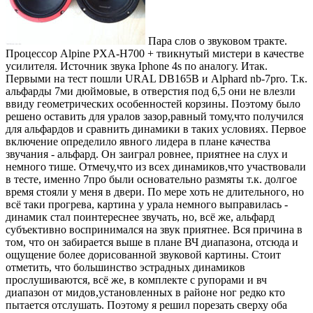
Пара слов о звуковом тракте.
Процессор Alpine PXA-H700 + твикнутый мистери в качестве
усилителя. Источник звука Iphone 4s по аналогу. Итак.
Первыми на тест пошли URAL DB165B и Alphard nb-7pro. Т.к.
альфарды 7ми дюймовые, в отверстия под 6,5 они не влезли
ввиду геометрических особенностей корзины. Поэтому было
решено оставить для уралов зазор,равный тому,что получился
для альфардов и сравнить динамики в таких условиях. Первое
включение определило явного лидера в плане качества
звучания - альфард. Он заиграл ровнее, приятнее на слух и
немного тише. Отмечу,что из всех динамиков,что участвовали
в тесте, именно 7про были основательно размяты т.к. долгое
время стояли у меня в двери. По мере хоть не длительного, но
всё таки прогрева, картина у урала немного выправилась -
динамик стал поинтереснее звучать, но, всё же, альфард
субъективно воспринимался на звук приятнее. Вся причина в
том, что он забирается выше в плане ВЧ диапазона, отсюда и
ощущение более дорисованной звуковой картины. Стоит
отметить, что большинство эстрадных динамиков
прослушиваются, всё же, в комплекте с рупорами и вч
диапазон от мидов,установленных в районе ног редко кто
пытается отслушать. Поэтому я решил порезать сверху оба