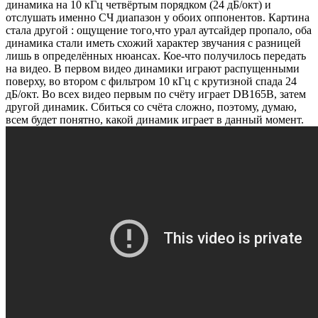
динамика на 10 кГц четвёртым порядком (24 дБ/окт) и
отслушать именно СЧ диапазон у обоих оппонентов. Картина
стала другой : ощущение того,что урал аутсайдер пропало, оба
динамика стали иметь схожий характер звучания с разницей
лишь в определённых нюансах. Кое-что получилось передать
на видео. В первом видео динамики играют распущенными
поверху, во втором с фильтром 10 кГц с крутизной спада 24
дБ/окт. Во всех видео первым по счёту играет DB165B, затем
другой динамик. Сбиться со счёта сложно, поэтому, думаю,
всем будет понятно, какой динамик играет в данный момент.