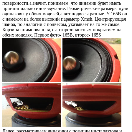
поверхности,а,значит, понимаем, что динамик будет иметь
принципиально иное звучание. Геометрические размеры пули
одинаковы у обоих моделей,а вот подвесы разные. У 165B он
с намёком на более высокий параметр Xmeh. Центрирующая
шайба, по аналогии с подвесом, указывает на то же самое.
Корзина штампованная, с антирезонансным покрытием на
обеих моделях. Первое фото- 165B, второе- 165S
Далее, рассматриваем динамики с позиции инсталлятора и