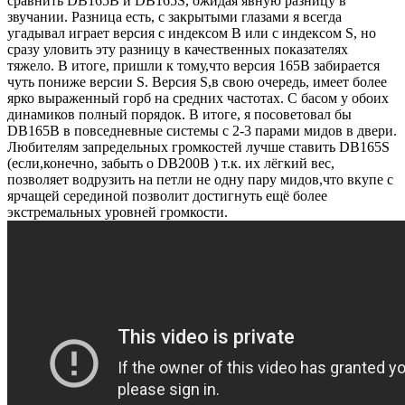
сравнить DB165B и DB165S, ожидая явную разницу в
звучании. Разница есть, с закрытыми глазами я всегда
угадывал играет версия с индексом B или с индексом S, но
сразу уловить эту разницу в качественных показателях
тяжело. В итоге, пришли к тому,что версия 165B забирается
чуть пониже версии S. Версия S,в свою очередь, имеет более
ярко выраженный горб на средних частотах. С басом у обоих
динамиков полный порядок. В итоге, я посоветовал бы
DB165B в повседневные системы с 2-3 парами мидов в двери.
Любителям запредельных громкостей лучше ставить DB165S
(если,конечно, забыть о DB200B ) т.к. их лёгкий вес,
позволяет водрузить на петли не одну пару мидов,что вкупе с
ярчащей серединой позволит достигнуть ещё более
экстремальных уровней громкости.