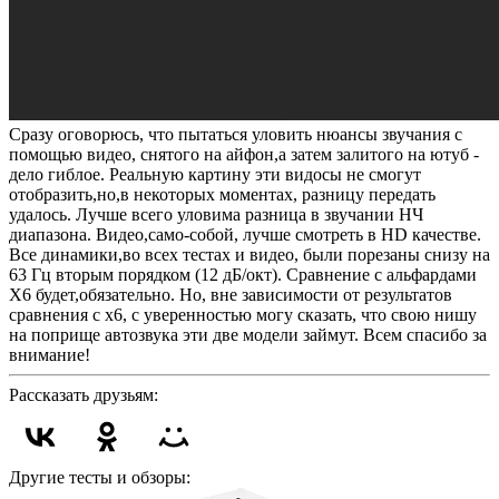
Сразу оговорюсь, что пытаться уловить нюансы звучания с
помощью видео, снятого на айфон,а затем залитого на ютуб -
дело гиблое. Реальную картину эти видосы не смогут
отобразить,но,в некоторых моментах, разницу передать
удалось. Лучше всего уловима разница в звучании НЧ
диапазона. Видео,само-собой, лучше смотреть в HD качестве.
Все динамики,во всех тестах и видео, были порезаны снизу на
63 Гц вторым порядком (12 дБ/окт). Сравнение с альфардами
X6 будет,обязательно. Но, вне зависимости от результатов
сравнения с х6, с уверенностью могу сказать, что свою нишу
на поприще автозвука эти две модели займут. Всем спасибо за
внимание!
Рассказать друзьям:
Другие тесты и обзоры: