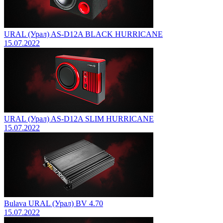
URAL (Урал) AS-D12A BLACK HURRICANE
15.07.2022
URAL (Урал) AS-D12A SLIM HURRICANE
15.07.2022
Bulava URAL (Урал) BV 4.70
15.07.2022