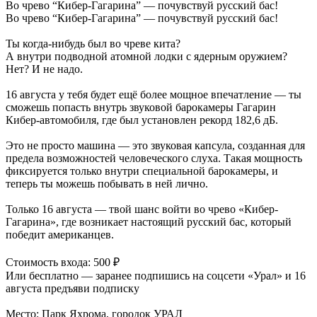
Во чрево “Кибер-Гагарина” — почувствуй русский бас!
Во чрево “Кибер-Гагарина” — почувствуй русский бас!
Ты когда-нибудь был во чреве кита?
А внутри подводной атомной лодки с ядерным оружием?
Нет? И не надо.
16 августа у тебя будет ещё более мощное впечатление — ты
сможешь попасть внутрь звуковой барокамеры Гагарин
Кибер-автомобиля, где был установлен рекорд 182,6 дБ.
Это не просто машина — это звуковая капсула, созданная для
предела возможностей человеческого слуха. Такая мощность
фиксируется только внутри специальной барокамеры, и
теперь ты можешь побывать в ней лично.
Только 16 августа — твой шанс войти во чрево «Кибер-
Гагарина», где возникает настоящий русский бас, который
победит американцев.
Стоимость входа: 500 ₽
Или бесплатно — заранее подпишись на соцсети «Урал» и 16
августа предъяви подписку
Место: Парк Яхрома, городок УРАЛ