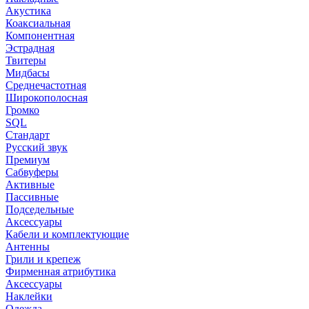
Акустика
Коаксиальная
Компонентная
Эстрадная
Твитеры
Мидбасы
Среднечастотная
Широкополосная
Громко
SQL
Стандарт
Русский звук
Премиум
Сабвуферы
Активные
Пассивные
Подседельные
Аксессуары
Кабели и комплектующие
Антенны
Грили и крепеж
Фирменная атрибутика
Аксессуары
Наклейки
Одежда