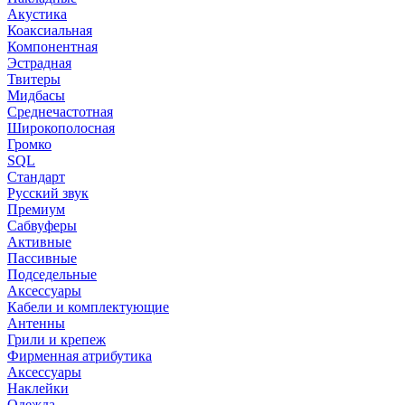
Акустика
Коаксиальная
Компонентная
Эстрадная
Твитеры
Мидбасы
Среднечастотная
Широкополосная
Громко
SQL
Стандарт
Русский звук
Премиум
Сабвуферы
Активные
Пассивные
Подседельные
Аксессуары
Кабели и комплектующие
Антенны
Грили и крепеж
Фирменная атрибутика
Аксессуары
Наклейки
Одежда