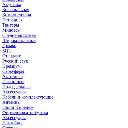
Акустика
Коаксиальная
Компонентная
Эстрадная
Твитеры
Мидбасы
Среднечастотная
Широкополосная
Громко
SQL
Стандарт
Русский звук
Премиум
Сабвуферы
Активные
Пассивные
Подседельные
Аксессуары
Кабели и комплектующие
Антенны
Грили и крепеж
Фирменная атрибутика
Аксессуары
Наклейки
Одежда