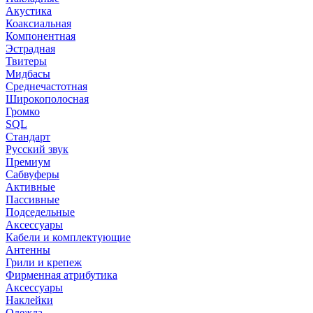
Акустика
Коаксиальная
Компонентная
Эстрадная
Твитеры
Мидбасы
Среднечастотная
Широкополосная
Громко
SQL
Стандарт
Русский звук
Премиум
Сабвуферы
Активные
Пассивные
Подседельные
Аксессуары
Кабели и комплектующие
Антенны
Грили и крепеж
Фирменная атрибутика
Аксессуары
Наклейки
Одежда