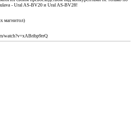
ulava - Ural AS-BV20 и Ural AS-BV28!
ых магнитол)
com/watch?v=xABribp9rrQ