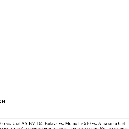
ки
 vs. Ural AS-BV 165 Bulava vs. Momo he 610 vs. Aura sm-a 654
агнитолы) и надежная эстрадная акустика серии Bulava удивит