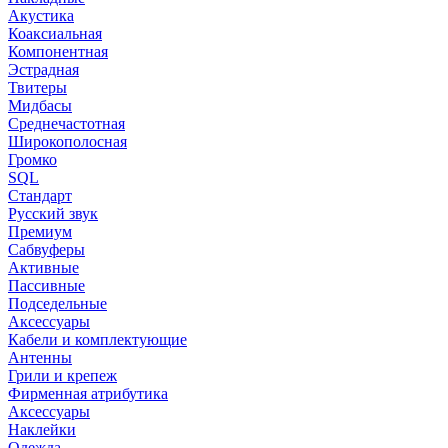
Акустика
Коаксиальная
Компонентная
Эстрадная
Твитеры
Мидбасы
Среднечастотная
Широкополосная
Громко
SQL
Стандарт
Русский звук
Премиум
Сабвуферы
Активные
Пассивные
Подседельные
Аксессуары
Кабели и комплектующие
Антенны
Грили и крепеж
Фирменная атрибутика
Аксессуары
Наклейки
Одежда