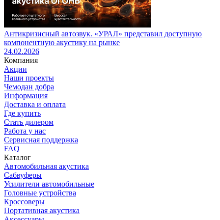
Антикризисный автозвук. «УРАЛ» представил доступную
компонентную акустику на рынке
24.02.2026
Компания
Акции
Наши проекты
Чемодан добра
Информация
Доставка и оплата
Где купить
Стать дилером
Работа у нас
Сервисная поддержка
FAQ
Каталог
Автомобильная акустика
Сабвуферы
Усилители автомобильные
Головные устройства
Кроссоверы
Портативная акустика
Аксессуары