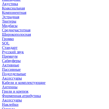
Акустика
Коаксиальная
Компонентная
Эстрадная
Твитеры
Мидбасы
Среднечастотная
Широкополосная
Громко
SQL
Стандарт
Русский звук
Премиум
Сабвуферы
Активные
Пассивные
Подседельные
Аксессуары
Кабели и комплектующие
Антенны
Грили и крепеж
Фирменная атрибутика
Аксессуары
Наклейки
Одежда