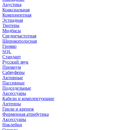
Акустика
Коаксиальная
Компонентная
Эстрадная
Твитеры
Мидбасы
Среднечастотная
Широкополосная
Громко
SQL
Стандарт
Русский звук
Премиум
Сабвуферы
Активные
Пассивные
Подседельные
Аксессуары
Кабели и комплектующие
Антенны
Грили и крепеж
Фирменная атрибутика
Аксессуары
Наклейки
Одежда