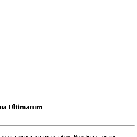
ии Ultimatum
егко и удобно проложить кабель. Не дубеет на морозе.