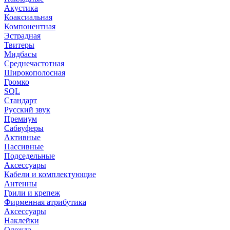
Акустика
Коаксиальная
Компонентная
Эстрадная
Твитеры
Мидбасы
Среднечастотная
Широкополосная
Громко
SQL
Стандарт
Русский звук
Премиум
Сабвуферы
Активные
Пассивные
Подседельные
Аксессуары
Кабели и комплектующие
Антенны
Грили и крепеж
Фирменная атрибутика
Аксессуары
Наклейки
Одежда