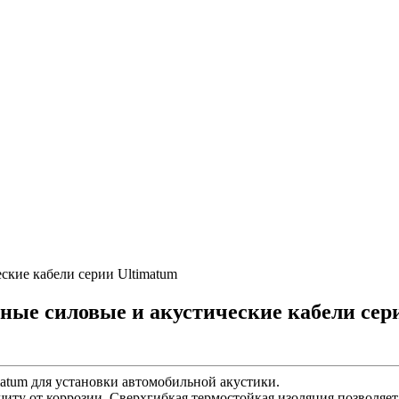
ские кабели серии Ultimatum
ые силовые и акустические кабели сер
atum для установки автомобильной акустики.
у от коррозии. Сверхгибкая термостойкая изоляция позволяет л