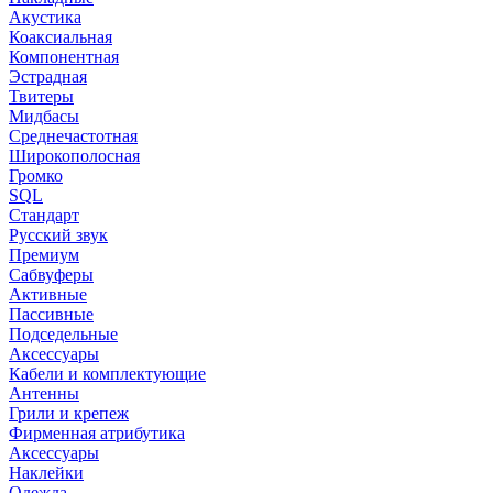
Акустика
Коаксиальная
Компонентная
Эстрадная
Твитеры
Мидбасы
Среднечастотная
Широкополосная
Громко
SQL
Стандарт
Русский звук
Премиум
Сабвуферы
Активные
Пассивные
Подседельные
Аксессуары
Кабели и комплектующие
Антенны
Грили и крепеж
Фирменная атрибутика
Аксессуары
Наклейки
Одежда