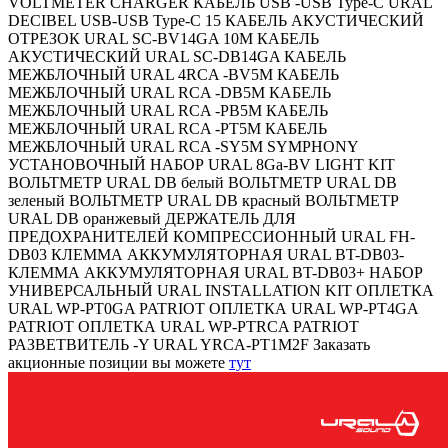
VOLTMETER CHARGER КАБЕЛЬ USB -USB Type-C URAL
DECIBEL USB-USB Type-C 15 КАБЕЛЬ АКУСТИЧЕСКИЙ
ОТРЕЗОК URAL SC-BV14GA 10М КАБЕЛЬ
АКУСТИЧЕСКИЙ URAL SC-DB14GA КАБЕЛЬ
МЕЖБЛОЧНЫЙ URAL 4RCA -BV5M КАБЕЛЬ
МЕЖБЛОЧНЫЙ URAL RCA -DB5M КАБЕЛЬ
МЕЖБЛОЧНЫЙ URAL RCA -PB5M КАБЕЛЬ
МЕЖБЛОЧНЫЙ URAL RCA -PT5M КАБЕЛЬ
МЕЖБЛОЧНЫЙ URAL RCA -SY5M SYMPHONY
УСТАНОВОЧНЫЙ НАБОР URAL 8Ga-BV LIGHT KIT
ВОЛЬТМЕТР URAL DB белый ВОЛЬТМЕТР URAL DB
зеленый ВОЛЬТМЕТР URAL DB красный ВОЛЬТМЕТР
URAL DB оранжевый ДЕРЖАТЕЛЬ ДЛЯ
ПРЕДОХРАНИТЕЛЕЙ КОМПРЕССИОННЫЙ URAL FH-
DB03 КЛЕММА АККУМУЛЯТОРНАЯ URAL BT-DB03-
КЛЕММА АККУМУЛЯТОРНАЯ URAL BT-DB03+ НАБОР
УНИВЕРСАЛЬНЫЙ URAL INSTALLATION KIT ОПЛЕТКА
URAL WP-PT0GA PATRIOT ОПЛЕТКА URAL WP-PT4GA
PATRIOT ОПЛЕТКА URAL WP-PTRCA PATRIOT
РАЗВЕТВИТЕЛЬ -Y URAL YRCA-PT1M2F Заказать
акционные позиции вы можете
тут