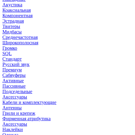
Акустика
Коаксиальная
Компонентная
Эстрадная
Твитеры
Мидбасы
Среднечастотная
Широкополосная
Громко
SQL
Стандарт
Русский звук
Премиум
Сабвуферы
Активные
Пассивные
Подседельные
Аксессуары
Кабели и комплектующие
Антенны
Грили и крепеж
Фирменная атрибутика
Аксессуары
Наклейки
Одежда