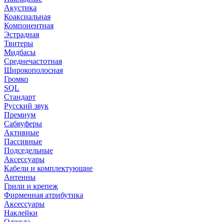
Акустика
Коаксиальная
Компонентная
Эстрадная
Твитеры
Мидбасы
Среднечастотная
Широкополосная
Громко
SQL
Стандарт
Русский звук
Премиум
Сабвуферы
Активные
Пассивные
Подседельные
Аксессуары
Кабели и комплектующие
Антенны
Грили и крепеж
Фирменная атрибутика
Аксессуары
Наклейки
Одежда