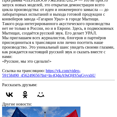
Программа «ПЕРЕВООРУЖЕНИЕ-2025» — это не просто
запуск новых моделей, это открытая демонстрация всего
цикла производства: от идеи и инженерного замысла — до
лабораторных испытаний и выхода готовой продукции с
конвейеров завода «Гагарин Урал» в городе Мытищи.
Такого рода интегрированного акустического производства
нет не только в России, но и в Европе. Здесь, в подмосковных
Мытищах, создаётся русский звук. Его делает УРАЛ.
Мы приглашаем всех журналистов, блогеров и партнёров
присоединиться к трансляции или лично посетить наше
производство. Это уникальный шанс увидеть своими глазами,
как рождается настоящий русский звук и сказать вместе с
нами:
«Русские, мы это сделали!»
Ссылка на трансляцию:
https://vk.com/video-
59158490_456249656?list=ln-tQdqA9sQHS5qGvvxhU
Рассказать друзьям:
Другие новости: