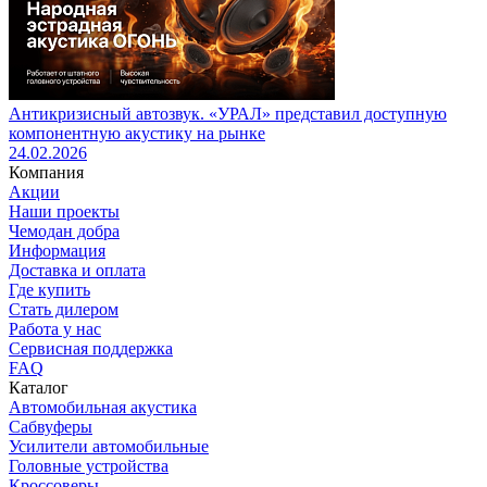
Антикризисный автозвук. «УРАЛ» представил доступную
компонентную акустику на рынке
24.02.2026
Компания
Акции
Наши проекты
Чемодан добра
Информация
Доставка и оплата
Где купить
Стать дилером
Работа у нас
Сервисная поддержка
FAQ
Каталог
Автомобильная акустика
Сабвуферы
Усилители автомобильные
Головные устройства
Кроссоверы