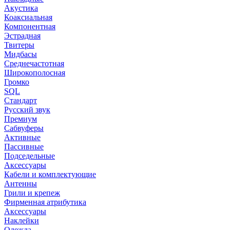
Акустика
Коаксиальная
Компонентная
Эстрадная
Твитеры
Мидбасы
Среднечастотная
Широкополосная
Громко
SQL
Стандарт
Русский звук
Премиум
Сабвуферы
Активные
Пассивные
Подседельные
Аксессуары
Кабели и комплектующие
Антенны
Грили и крепеж
Фирменная атрибутика
Аксессуары
Наклейки
Одежда