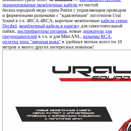
экранированные межблочные кабели
из чистой
бескислородной меди серии Patriot с управляющим проводом
и фирменными разъемами с "вдавленным" логотипом Ural
Sound в т.ч. 4RCA-4RCA, короткие межблочные
кабели серии
Decibel
,
межблочный кабель в нарезку
для самостоятельной
пайки,
дистрибьюторы питания
, новые
держатели для
предохранителей
в т.ч. и для Mini ANL,
разъемы RCA
,
оплетка типа "змеиная кожа"
в удобных мотках всего по 10
метров и много других интересных новинок!