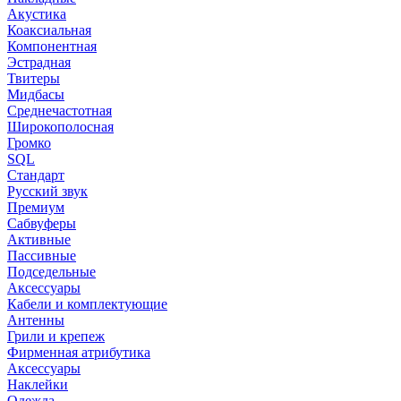
Акустика
Коаксиальная
Компонентная
Эстрадная
Твитеры
Мидбасы
Среднечастотная
Широкополосная
Громко
SQL
Стандарт
Русский звук
Премиум
Сабвуферы
Активные
Пассивные
Подседельные
Аксессуары
Кабели и комплектующие
Антенны
Грили и крепеж
Фирменная атрибутика
Аксессуары
Наклейки
Одежда