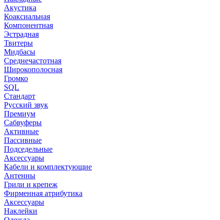
Акустика
Коаксиальная
Компонентная
Эстрадная
Твитеры
Мидбасы
Среднечастотная
Широкополосная
Громко
SQL
Стандарт
Русский звук
Премиум
Сабвуферы
Активные
Пассивные
Подседельные
Аксессуары
Кабели и комплектующие
Антенны
Грили и крепеж
Фирменная атрибутика
Аксессуары
Наклейки
Одежда