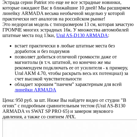
Эстрада серии Patriot это еще не все эстрадные новинки,
которые ожидают Вас в ближайшие 10 дней! Мы расширяем
линейку ARMADA весьма необычной моделью у которой
практически нет аналогов на российском рынке!
Это недорогая модель с типоразмером 13 см, которая зачастую
ГРОМЧЕ многих эстрадных 16к. У множества автомобилей
штатные места под 13ки,
Ural AS-D130 ARMADA
:
встает практически в любые штатные места без
доработок и без подиумов
позволяет добиться отличной громкости даже от
магнитолы (в т.ч. штатной, но конечно же мы
рекомендуем подключать ее от усилителя - к примеру,
Ural AKM 4.70, чтобы раскрыть весь их потенциал) за
счет высокой чувствительности
обладает хорошим “панчем” характерным для всей
линейки ARMADA
Цена: 950 руб. за шт. Ниже Вы найдете видео от студии "В
огнях" с подробным сравнительным тестом (Ural AS-В130
ARMADA vs SWAT SP PRO 65) и замером звукового
давления, а также со снятием АЧХ.