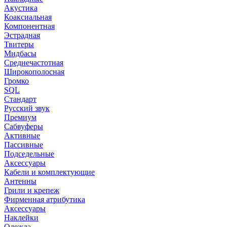
Акустика
Коаксиальная
Компонентная
Эстрадная
Твитеры
Мидбасы
Среднечастотная
Широкополосная
Громко
SQL
Стандарт
Русский звук
Премиум
Сабвуферы
Активные
Пассивные
Подседельные
Аксессуары
Кабели и комплектующие
Антенны
Грили и крепеж
Фирменная атрибутика
Аксессуары
Наклейки
Одежда