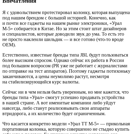
Впечатления
Я с удовольствием протестировал колонку, которая выпущена
под нашим брендом с большой историей. Конечно, как
и почти все гаджеты на нашем рынке электроники, «Урал
М-5» собирается в Китае. Но за этим стоит штат дизайнеров
и специалистов, которые доводили звук до ума. То есть это
не просто наклеили шильдик — и все готово (что-то вроде
OEM).
Естественно, известные бренды типа JBL будут пользоваться
более высоким спросом. Однако сейчас их работа в России
под большим вопросом (PR уже не работает с журналистами
по отправке на тест аппаратов). Поэтому гаджеты потихоньку
заканчиваются, а цены неумолимо растут, несмотря
на стабилизирующийся курс валюты.
Сейчас ни в чем нельзя быть уверенным, но мне кажется, что
бренды типа «Урал» смогут успешно продавать устройства
в нашей стране. А вот именитые компании либо уйдут
навсегда, либо станут реализовывать свои аппараты
втридорога, а их количество будет ограниченным.
Что касается конкретно модели «Урал ТТ М-5» — прикольная
портативная колонка, которую совершенно не стыдно купить