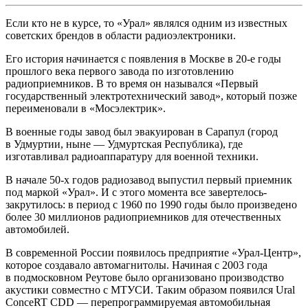
Если кто не в курсе, то «Урал» являлся одним из известных
советских брендов в области радиоэлектроники.
Его история начинается с появления в Москве в 20-е годы
прошлого века первого завода по изготовлению
радиоприемников. В то время он назывался «Первый
государственный электротехнический завод», который позже
переименовали в «Мосэлектрик».
В военные годы завод был эвакуирован в Сарапул (город
в Удмуртии, ныне — Удмуртская Республика), где
изготавливал радиоаппаратуру для военной техники.
В начале 50-х годов радиозавод выпустил первый приемник
под маркой «Урал». И с этого момента все завертелось-
закрутилось: в период с 1960 по 1990 годы было произведено
более 30 миллионов радиоприемников для отечественных
автомобилей.
В современной России появилось предприятие «Урал-Центр»,
которое создавало автомагнитолы. Начиная с 2003 года
в подмосковном Реутове было организовано производство
акустики совместно с МТУСИ. Таким образом появился Ural
ConceRT CDD — перепрограммируемая автомобильная