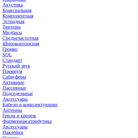
Акустика
Коаксиальная
Компонентная
Эстрадная
Твитеры
Мидбасы
Среднечастотная
Широкополосная
Громко
SQL
Стандарт
Русский звук
Премиум
Сабвуферы
Активные
Пассивные
Подседельные
Аксессуары
Кабели и комплектующие
Антенны
Грили и крепеж
Фирменная атрибутика
Аксессуары
Наклейки
Одежда