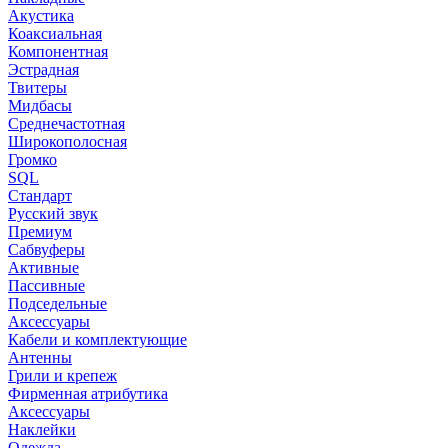
Акустика
Коаксиальная
Компонентная
Эстрадная
Твитеры
Мидбасы
Среднечастотная
Широкополосная
Громко
SQL
Стандарт
Русский звук
Премиум
Сабвуферы
Активные
Пассивные
Подседельные
Аксессуары
Кабели и комплектующие
Антенны
Грили и крепеж
Фирменная атрибутика
Аксессуары
Наклейки
Одежда