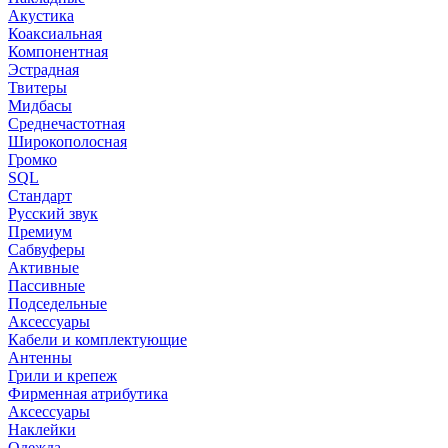
Акустика
Коаксиальная
Компонентная
Эстрадная
Твитеры
Мидбасы
Среднечастотная
Широкополосная
Громко
SQL
Стандарт
Русский звук
Премиум
Сабвуферы
Активные
Пассивные
Подседельные
Аксессуары
Кабели и комплектующие
Антенны
Грили и крепеж
Фирменная атрибутика
Аксессуары
Наклейки
Одежда